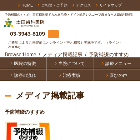
HOME
ご相談・ご予約
アクセス
サイトマップ
予防補綴のすすめ | 東京都巣鴨で入れ歯治療・ドイツ式テレスコープ義歯なら太田歯科医院
03-3943-8109
ご希望によりご来院前にオンラインビデオ相談も実施中です。 （ライン・
ZOOM）
Browse:
Home
メディア掲載記事
予防補綴のすすめ
医院の特徴
当院について
診療メニュー
診療の流れ
治療実績
喜びの声
メディア掲載記事
予防補綴のすすめ