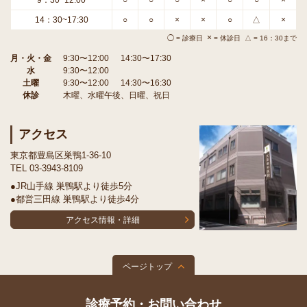
9：30~12:00
○
○
○
×
○
○
×
14：30~17:30
○
○
×
×
○
△
×
×
◯ = 診療日
= 休診日 △ = 16：30まで
月・火・金
9:30〜12:00
14:30〜17:30
水
9:30〜12:00
土曜
9:30〜12:00
14:30〜16:30
休診
木曜、水曜午後、日曜、祝日
アクセス
東京都豊島区巣鴨1-36-10
TEL 03-3943-8109
●JR山手線 巣鴨駅より徒歩5分
●都営三田線 巣鴨駅より徒歩4分
アクセス情報・詳細
ページトップ
診療予約・お問い合わせ