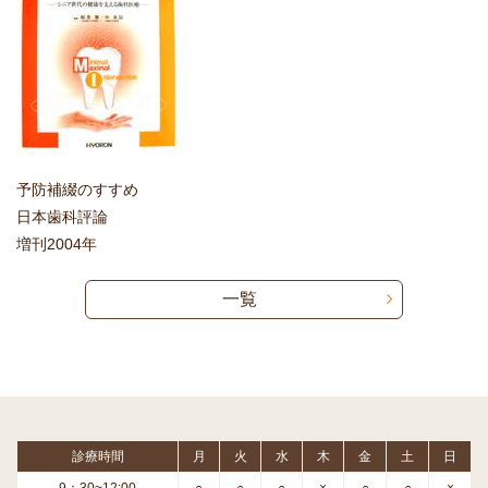
予防補綴のすすめ
日本歯科評論
増刊2004年
一覧
診療時間
月
火
水
木
金
土
日